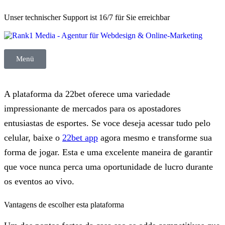
Unser technischer Support ist 16/7 für Sie erreichbar
Menü
A plataforma da 22bet oferece uma variedade
impressionante de mercados para os apostadores
entusiastas de esportes. Se voce deseja acessar tudo pelo
celular, baixe o
22bet app
agora mesmo e transforme sua
forma de jogar. Esta e uma excelente maneira de garantir
que voce nunca perca uma oportunidade de lucro durante
os eventos ao vivo.
Vantagens de escolher esta plataforma