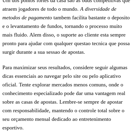
Um dos pontos fortes da casa sao as odds competitivas que
atraem jogadores de todo o mundo.
A diversidade de
metodos de pagamento
tambem facilita bastante o deposito
e o levantamento de fundos, tornando o processo muito
mais fluido. Alem disso, o suporte ao cliente esta sempre
pronto para ajudar com qualquer questao tecnica que possa
surgir durante a sua sessao de apostas.
Para maximizar seus resultados, considere seguir algumas
dicas essenciais ao navegar pelo site ou pelo aplicativo
oficial. Tente explorar mercados menos comuns, onde o
conhecimento especializado pode dar uma vantagem real
sobre as casas de apostas. Lembre-se sempre de apostar
com responsabilidade, mantendo o controle total sobre o
seu orçamento mensal dedicado ao entretenimento
esportivo.