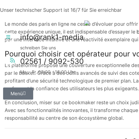
Unser technischer Support ist 16/7 für Sie erreichbar
Le monde des paris en ligne ne cesse d’évoluer pour offrir
cette expérience unique, il est indispensable d’essayer le
b
info@rank1-media
par une interface intuitive et une réactivité exemplaire qu
schreiben Sie uns
Pourquoi choisir cet opérateur pour v
02561 / 9092-530
La plateforme propose une couverture exceptionnelle des 
Mo. - Fr. 08:00 - 16:00 Uhr
par le basket. Grâce à des outils avancés de suivi des cote
profitant d’une sécurité technologique de premier plan. La
renforcent la confiance des utilisateurs les plus exigeants.
Menü
En conclusion, miser sur ce bookmaker reste un choix judi
Avec ses fonctionnalités innovantes, il transforme chaque r
responsabilité au centre de son écosystème global.