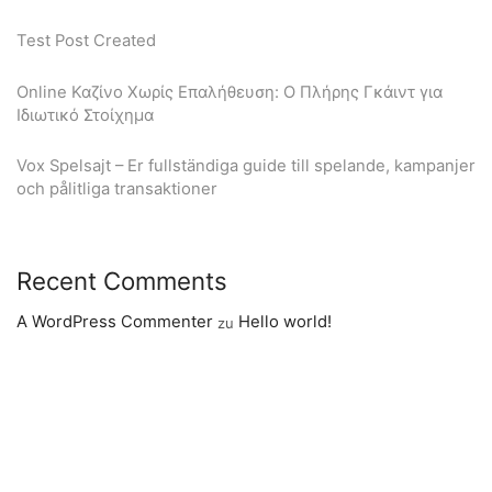
Test Post Created
Online Καζίνο Χωρίς Επαλήθευση: Ο Πλήρης Γκάιντ για
Ιδιωτικό Στοίχημα
Vox Spelsajt – Er fullständiga guide till spelande, kampanjer
och pålitliga transaktioner
Recent Comments
A WordPress Commenter
Hello world!
zu