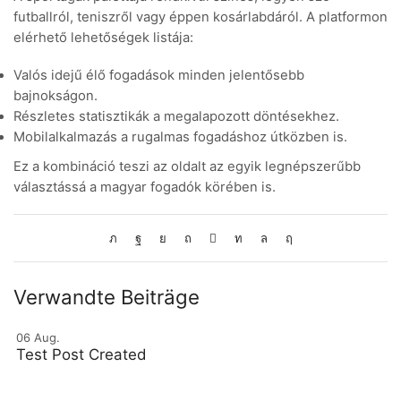
futballról, teniszről vagy éppen kosárlabdáról. A platformon
elérhető lehetőségek listája:
Valós idejű élő fogadások minden jelentősebb
bajnokságon.
Részletes statisztikák a megalapozott döntésekhez.
Mobilalkalmazás a rugalmas fogadáshoz útközben is.
Ez a kombináció teszi az oldalt az egyik legnépszerűbb
választássá a magyar fogadók körében is.
Verwandte Beiträge
06
Aug.
Test Post Created