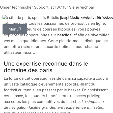
Unser technischer Support ist 16/7 für Sie erreichbar
Le site de paris sportifs Betclic propose une interface
intuitive pour tous les passionnes de pronostics en ligne.
Menü
Pour les amateurs de courses hippiques, vous pouvez
explorer les opportunites sur
betclic turf
afin de diversifier
vos mises quotidiennes. Cette plateforme se distingue par
une offre riche et une securite optimale pour chaque
utilisateur inscrit.
Une expertise reconnue dans le
domaine des paris
La force de cet operateur reside dans sa capacite a couvrir
un vaste catalogue d’evenements sportifs, allant du
football au tennis, en passant par le basket. En choisissant
cet espace, les joueurs beneficient d’un acces privilegie
aux cotes les plus competitives du marche.
La simplicite
de navigation facilite grandement l’experience utilisateur