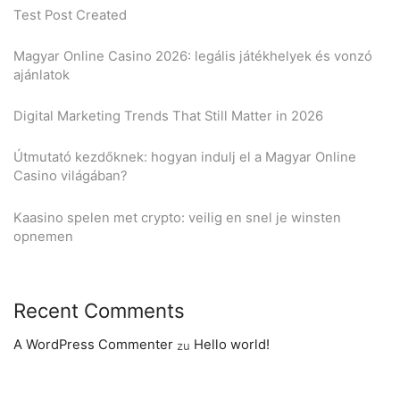
Test Post Created
Magyar Online Casino 2026: legális játékhelyek és vonzó
ajánlatok
Digital Marketing Trends That Still Matter in 2026
Útmutató kezdőknek: hogyan indulj el a Magyar Online
Casino világában?
Kaasino spelen met crypto: veilig en snel je winsten
opnemen
Recent Comments
A WordPress Commenter
Hello world!
zu