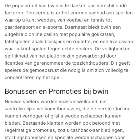
De populariteit van bwin is te danken aan verschillende
factoren. Ten eerste is er het enorme aanbod aan sporten
waarop u kunt wedden, van voetbal en tennis tot
paardensport en e-sports. Daarnaast biedt bwin een
uitgebreid online casino met populaire gokkasten,
tafelspellen zoals blackjack en roulette, en een live casino
waar u kunt spelen tegen echte dealers. De veiligheid en
eerlijkheid van het platform zijn gewaarborgd door
licenties van gerenommeerde toezichthouders. Dit geeft
spelers de gemoedsrust die nodig is om zich volledig te
concentreren op het spel.
Bonussen en Promoties bij bwin
Nieuwe spelers worden vaak verwelkomd met
aantrekkelijke welkomstbonussen, die de eerste storting
kunnen verhogen of gratis weddenschappen kunnen
bieden. Bestaande klanten worden ook beloond met
regelmatige promoties, zoals cashback-aanbiedingen,
stortingsbonussen en speciale weddenschappen voor