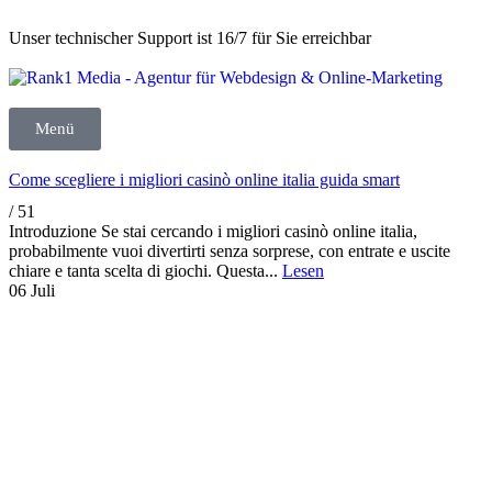
Unser technischer Support ist 16/7 für Sie erreichbar
Menü
Come scegliere i migliori casinò online italia guida smart
/
51
Introduzione Se stai cercando i migliori casinò online italia,
probabilmente vuoi divertirti senza sorprese, con entrate e uscite
chiare e tanta scelta di giochi. Questa...
Lesen
06
Juli