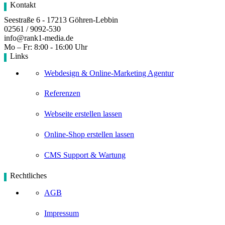
Kontakt
Seestraße 6 - 17213 Göhren-Lebbin
02561 / 9092-530
info@rank1-media.de
Mo – Fr: 8:00 - 16:00 Uhr
Links
Webdesign & Online-Marketing Agentur
Referenzen
Webseite erstellen lassen
Online-Shop erstellen lassen
CMS Support & Wartung
Rechtliches
AGB
Impressum