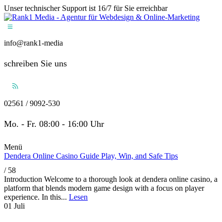
Unser technischer Support ist 16/7 für Sie erreichbar
info@rank1-media
schreiben Sie uns
02561 / 9092-530
Mo. - Fr. 08:00 - 16:00 Uhr
Menü
Dendera Online Casino Guide Play, Win, and Safe Tips
/
58
Introduction Welcome to a thorough look at dendera online casino, a
platform that blends modern game design with a focus on player
experience. In this...
Lesen
01
Juli