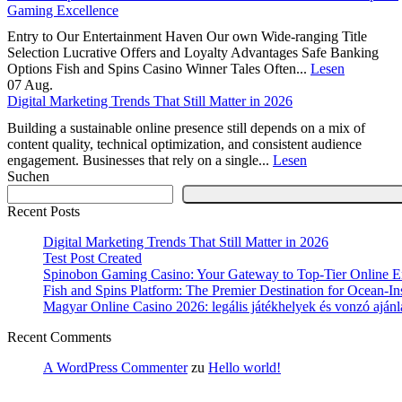
Gaming Excellence
Entry to Our Entertainment Haven Our own Wide-ranging Title
Selection Lucrative Offers and Loyalty Advantages Safe Banking
Options Fish and Spins Casino Winner Tales Often...
Lesen
07
Aug.
Digital Marketing Trends That Still Matter in 2026
Building a sustainable online presence still depends on a mix of
content quality, technical optimization, and consistent audience
engagement. Businesses that rely on a single...
Lesen
Suchen
Recent Posts
Digital Marketing Trends That Still Matter in 2026
Test Post Created
Spinobon Gaming Casino: Your Gateway to Top-Tier Online E
Fish and Spins Platform: The Premier Destination for Ocean-I
Magyar Online Casino 2026: legális játékhelyek és vonzó ajánl
Recent Comments
A WordPress Commenter
zu
Hello world!