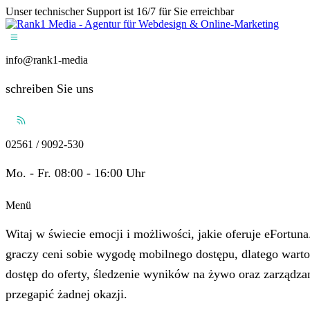
Unser technischer Support ist 16/7 für Sie erreichbar
info@rank1-media
schreiben Sie uns
02561 / 9092-530
Mo. - Fr. 08:00 - 16:00 Uhr
Menü
Witaj w świecie emocji i możliwości, jakie oferuje eFortuna
graczy ceni sobie wygodę mobilnego dostępu, dlatego wart
dostęp do oferty, śledzenie wyników na żywo oraz zarządza
przegapić żadnej okazji.