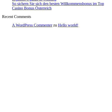
So sichern Sie sich den besten Willkommensbonus im Top
Casino Bonus Österreich
Recent Comments
A WordPress Commenter
zu
Hello world!