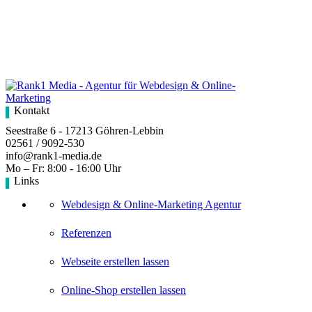
Kontakt
Seestraße 6 - 17213 Göhren-Lebbin
02561 / 9092-530
info@rank1-media.de
Mo – Fr: 8:00 - 16:00 Uhr
Links
Webdesign & Online-Marketing Agentur
Referenzen
Webseite erstellen lassen
Online-Shop erstellen lassen