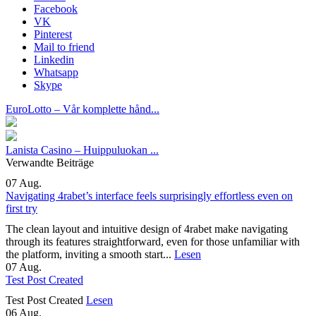
Facebook
VK
Pinterest
Mail to friend
Linkedin
Whatsapp
Skype
EuroLotto – Vår komplette hånd...
Lanista Casino – Huippuluokan ...
Verwandte Beiträge
07
Aug.
Navigating 4rabet’s interface feels surprisingly effortless even on
first try
The clean layout and intuitive design of 4rabet make navigating
through its features straightforward, even for those unfamiliar with
the platform, inviting a smooth start...
Lesen
07
Aug.
Test Post Created
Test Post Created
Lesen
06
Aug.