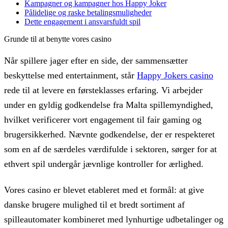
Kampagner og kampagner hos Happy Joker
Pålidelige og raske betalingsmuligheder
Dette engagement i ansvarsfuldt spil
Grunde til at benytte vores casino
Når spillere jager efter en side, der sammensætter
beskyttelse med entertainment, står
Happy Jokers casino
rede til at levere en førsteklasses erfaring. Vi arbejder
under en gyldig godkendelse fra Malta spillemyndighed,
hvilket verificerer vort engagement til fair gaming og
brugersikkerhed. Nævnte godkendelse, der er respekteret
som en af de særdeles værdifulde i sektoren, sørger for at
ethvert spil undergår jævnlige kontroller for ærlighed.
Vores casino er blevet etableret med et formål: at give
danske brugere mulighed til et bredt sortiment af
spilleautomater kombineret med lynhurtige udbetalinger og