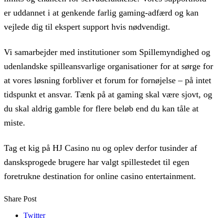
er uddannet i at genkende farlig gaming-adfærd og kan
vejlede dig til ekspert support hvis nødvendigt.
Vi samarbejder med institutioner som Spillemyndighed og
udenlandske spilleansvarlige organisationer for at sørge for
at vores løsning forbliver et forum for fornøjelse – på intet
tidspunkt et ansvar. Tænk på at gaming skal være sjovt, og
du skal aldrig gamble for flere beløb end du kan tåle at
miste.
Tag et kig på HJ Casino nu og oplev derfor tusinder af
dansksprogede brugere har valgt spillestedet til egen
foretrukne destination for online casino entertainment.
Share Post
Twitter