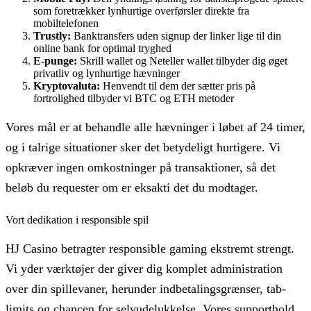
som foretrækker lynhurtige overførsler direkte fra
mobiltelefonen
Trustly:
Banktransfers uden signup der linker lige til din
online bank for optimal tryghed
E-punge:
Skrill wallet og Neteller wallet tilbyder dig øget
privatliv og lynhurtige hævninger
Kryptovaluta:
Henvendt til dem der sætter pris på
fortrolighed tilbyder vi BTC og ETH metoder
Vores mål er at behandle alle hævninger i løbet af 24 timer,
og i talrige situationer sker det betydeligt hurtigere. Vi
opkræver ingen omkostninger på transaktioner, så det
beløb du requester om er eksakti det du modtager.
Vort dedikation i responsible spil
HJ Casino betragter responsible gaming ekstremt strengt.
Vi yder værktøjer der giver dig komplet administration
over din spillevaner, herunder indbetalingsgrænser, tab-
limits og chancen for selvudelukkelse. Vores supporthold