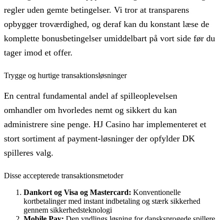
regler uden gemte betingelser. Vi tror at transparens
opbygger troværdighed, og deraf kan du konstant læse de
komplette bonusbetingelser umiddelbart på vort side før du
tager imod et offer.
Trygge og hurtige transaktionsløsninger
En central fundamental andel af spilleoplevelsen
omhandler om hvorledes nemt og sikkert du kan
administrere sine penge. HJ Casino har implementeret et
stort sortiment af payment-løsninger der opfylder DK
spilleres valg.
Disse accepterede transaktionsmetoder
Dankort og Visa og Mastercard:
Konventionelle
kortbetalinger med instant indbetaling og stærk sikkerhed
gennem sikkerhedsteknologi
Mobile Pay:
Den yndlings løsning for dansksprogede spillere