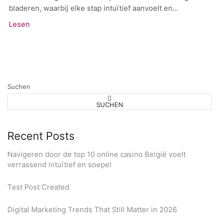
bladeren, waarbij elke stap intuïtief aanvoelt en...
Lesen
Suchen
SUCHEN
Recent Posts
Navigeren door de top 10 online casino België voelt
verrassend intuïtief en soepel
Test Post Created
Digital Marketing Trends That Still Matter in 2026