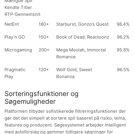
Mængde Spil
Kendte Titler
RTP-Gennemsnit
NetEnt
180+
Starburst, Gonzo’s Quest
96.4%
Play’n GO
150+
Book of Dead, Reactoonz
96.2%
Microgaming
200+
Mega Moolah, Immortal
95.8%
Romance
Pragmatic
120+
Wolf Gold, Sweet
96.5%
Play
Bonanza
Sorteringsfunktioner og
Søgemuligheder
Platformen tilbyder sofistikerede filtreringsfunktioner der
gør det det simpelt at sortere spil baseret på risiko, tema,
features og producent. Søgesystemet arbejder intelligent
med autoforslag og gemmer tidligere søgninger for