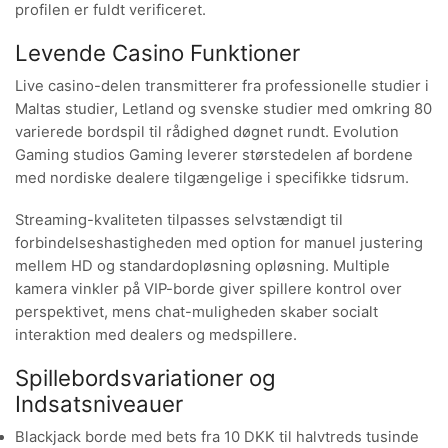
profilen er fuldt verificeret.
Levende Casino Funktioner
Live casino-delen transmitterer fra professionelle studier i
Maltas studier, Letland og svenske studier med omkring 80
varierede bordspil til rådighed døgnet rundt. Evolution
Gaming studios Gaming leverer størstedelen af bordene
med nordiske dealere tilgængelige i specifikke tidsrum.
Streaming-kvaliteten tilpasses selvstændigt til
forbindelseshastigheden med option for manuel justering
mellem HD og standardopløsning opløsning. Multiple
kamera vinkler på VIP-borde giver spillere kontrol over
perspektivet, mens chat-muligheden skaber socialt
interaktion med dealers og medspillere.
Spillebordsvariationer og
Indsatsniveauer
Blackjack borde med bets fra 10 DKK til halvtreds tusinde