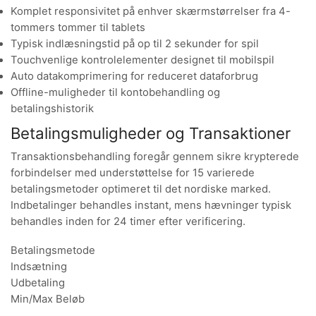
Komplet responsivitet på enhver skærmstørrelser fra 4-
tommers tommer til tablets
Typisk indlæsningstid på op til 2 sekunder for spil
Touchvenlige kontrolelementer designet til mobilspil
Auto datakomprimering for reduceret dataforbrug
Offline-muligheder til kontobehandling og
betalingshistorik
Betalingsmuligheder og Transaktioner
Transaktionsbehandling foregår gennem sikre krypterede
forbindelser med understøttelse for 15 varierede
betalingsmetoder optimeret til det nordiske marked.
Indbetalinger behandles instant, mens hævninger typisk
behandles inden for 24 timer efter verificering.
Betalingsmetode
Indsætning
Udbetaling
Min/Max Beløb