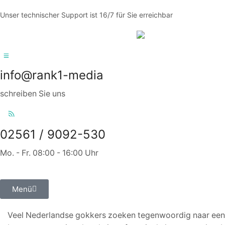
Unser technischer Support ist 16/7 für Sie erreichbar
info@rank1-media
schreiben Sie uns
02561 / 9092-530
Mo. - Fr. 08:00 - 16:00 Uhr
Menü
Veel Nederlandse gokkers zoeken tegenwoordig naar een b