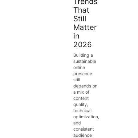
Trends
That
Still
Matter
in
2026
Building a
sustainable
online
presence
still
depends on
a mix of
content
quality,
technical
optimization,
and
consistent
audience