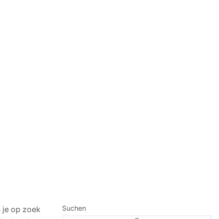
Suchen
 je op zoek