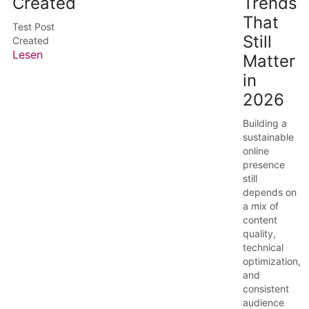
Created
Trends
That
Test Post
Still
Created
Lesen
Matter
in
2026
Building a
sustainable
online
presence
still
depends on
a mix of
content
quality,
technical
optimization,
and
consistent
audience