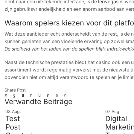
bent naar een uitstekende interface, is de
leovegas nl
webs
zijn gebruiksvriendelijkheid en een enorm aanbod aan ver
Waarom spelers kiezen voor dit platf
Wat deze aanbieder echt onderscheidt van de rest, is de 
kunnen genieten van een vloeiende ervaring op zowel smar
De snelheid van het laden van de spellen blijft indrukwek
Naast de technische prestaties biedt het casino ook een ui
assortiment wordt regelmatig ververst met de nieuwste tit
bovendien niet om altijd verantwoord te spelen en je limie
Share Post
Verwandte Beiträge
08
Aug.
07
Aug.
Test
Digital
Post
Marketi