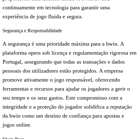
continuamente em tecnologia para garantir uma
experiência de jogo fluida e segura.
Segurança e Responsabilidade
A segurança é uma prioridade máxima para a bwin. A
plataforma opera sob licença e regulamentação rigorosa em
Portugal, assegurando que todas as transações e dados
pessoais dos utilizadores estão protegidos. A empresa
promove ativamente o jogo responsável, oferecendo
ferramentas e recursos para ajudar os jogadores a gerir o
seu tempo e os seus gastos. Este compromisso com a
integridade e a proteção do jogador solidifica a reputação
da bwin como um destino de confiança para apostas e
jogos online.