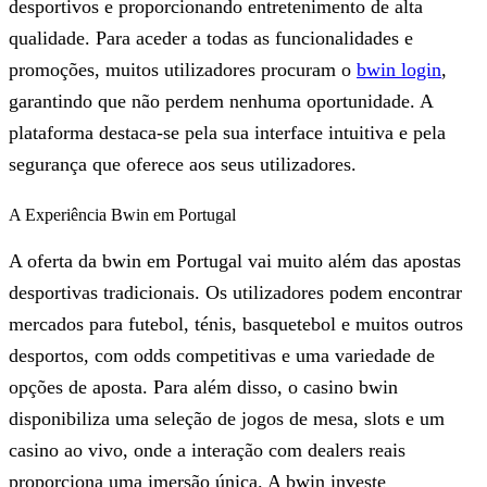
desportivos e proporcionando entretenimento de alta
qualidade. Para aceder a todas as funcionalidades e
promoções, muitos utilizadores procuram o
bwin login
,
garantindo que não perdem nenhuma oportunidade. A
plataforma destaca-se pela sua interface intuitiva e pela
segurança que oferece aos seus utilizadores.
A Experiência Bwin em Portugal
A oferta da bwin em Portugal vai muito além das apostas
desportivas tradicionais. Os utilizadores podem encontrar
mercados para futebol, ténis, basquetebol e muitos outros
desportos, com odds competitivas e uma variedade de
opções de aposta. Para além disso, o casino bwin
disponibiliza uma seleção de jogos de mesa, slots e um
casino ao vivo, onde a interação com dealers reais
proporciona uma imersão única. A bwin investe