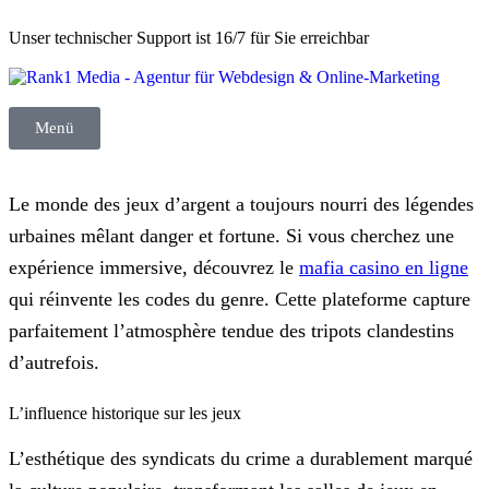
Unser technischer Support ist 16/7 für Sie erreichbar
Menü
Le monde des jeux d’argent a toujours nourri des légendes
urbaines mêlant danger et fortune. Si vous cherchez une
expérience immersive, découvrez le
mafia casino en ligne
qui réinvente les codes du genre. Cette plateforme capture
parfaitement l’atmosphère tendue des tripots clandestins
d’autrefois.
L’influence historique sur les jeux
L’esthétique des syndicats du crime a durablement marqué