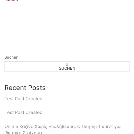
Suchen
SUCHEN
Recent Posts
Test Post Created
Test Post Created
Online Καζίνο Χωρίς Επαλήθευση: Ο Πλήρης Γκάιντ για
Ιδιωτικό Στοίχημα