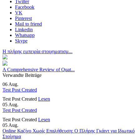
Twitter
Facebook
VK
Pinterest
Mail to friend
Linkedin
Whatsapp
Skype
Η πλήρης εμπειρία στοιχηματισμ...
A Comprehensive Review of Quat...
Verwandte Beiträge
06
Aug.
Test Post Created
Test Post Created
Lesen
05
Aug.
Test Post Created
Test Post Created
Lesen
05
Aug.
Online Καζίνο Χωρίς Επαλήθευση: Ο Πλήρης Γκάιντ για Ιδιωτικό
Στοίχημα