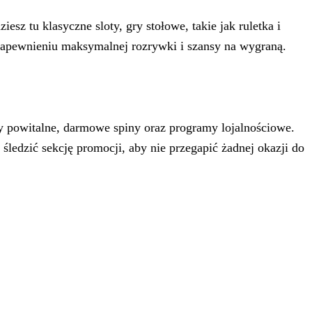
sz tu klasyczne sloty, gry stołowe, takie jak ruletka i
 zapewnieniu maksymalnej rozrywki i szansy na wygraną.
y powitalne, darmowe spiny oraz programy lojalnościowe.
 śledzić sekcję promocji, aby nie przegapić żadnej okazji do