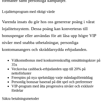
förmåner samt personliga kampanjer.
Lojalitetsprogram med riktigt värde
Varenda insats du gör hos oss genererar poäng i vårat
lojalitetssystem. Dessa poäng kan konverteras till
bonuspengar eller användas för att låsa upp högre VIP
nivåer med snabba utbetalningar, personliga
kontomanangers och skräddarsydda erbjudanden.
Välkomstbonus med konkurrenskraftig omsättningskrav på
35x
Veckovisa cashback-erbjudanden upp till 20% på
nettoförluster
Freespins på nya spelutsläpp varje måndagsförmiddag
Personlig bonusar baserad på ditt spel och preferenser
VIP-program med åtta progressiva nivåer och exklusiv
fördelar
Säkra betalningsmetoder