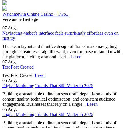
Watchmewin Online Casino – Two...
Verwandte Beiträge
07
Aug.
Navigating 4rabet’s interface feels surprisingly effortless even on
first try
The clean layout and intuitive design of 4rabet make navigating
through its features straightforward, even for those unfamiliar with
the platform, inviting a smooth start...
Lesen
07
Aug.
Test Post Created
Test Post Created
Lesen
06
Aug.
Digital Marketing Trends That Still Matter in 2026
Building a sustainable online presence still depends on a mix of
content quality, technical optimization, and consistent audience
engagement. Businesses that rely on a single...
Lesen
06
Aug.
Digital Marketing Trends That Still Matter in 2026
Building a sustainable online presence still depends on a mix of
content quality, technical optimization, and consistent audience