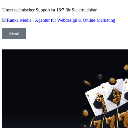
Unser technischer Support ist 16/7 für Sie erreichbar
Menü