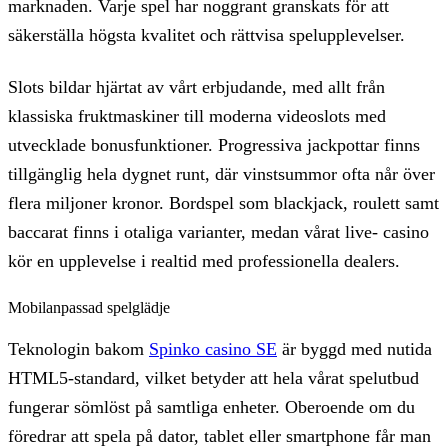
marknaden. Varje spel har noggrant granskats för att
säkerställa högsta kvalitet och rättvisa spelupplevelser.
Slots bildar hjärtat av vårt erbjudande, med allt från
klassiska fruktmaskiner till moderna videoslots med
utvecklade bonusfunktioner. Progressiva jackpottar finns
tillgänglig hela dygnet runt, där vinstsummor ofta når över
flera miljoner kronor. Bordspel som blackjack, roulett samt
baccarat finns i otaliga varianter, medan vårat live- casino
kör en upplevelse i realtid med professionella dealers.
Mobilanpassad spelglädje
Teknologin bakom
Spinko casino SE
är byggd med nutida
HTML5-standard, vilket betyder att hela vårat spelutbud
fungerar sömlöst på samtliga enheter. Oberoende om du
föredrar att spela på dator, tablet eller smartphone får man