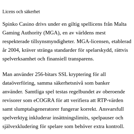
Licens och säkerhet
Spinko Casino drivs under en giltig spellicens från Malta
Gaming Authority (MGA), en av världens mest
respekterade tillsynsmyndigheter. MGA-licensen, etablerad
år 2004, kräver stränga standarder för spelarskydd, rättvis
spelverksamhet och finansiell transparens.
Man använder 256-bitars SSL kryptering för all
dataöverföring, samma säkerhetsnivå som banker
använder. Samtliga spel testas regelbundet av oberoende
revisorer som eCOGRA för att verifiera att RTP-värden
samt slumptalsgeneratorer fungerar korrekt. Ansvarsfull
spelverktyg inkluderar insättningslimits, spelpauser och
självexkludering för spelare som behöver extra kontroll.