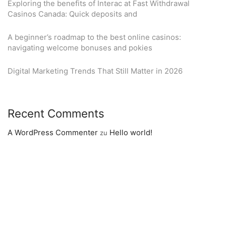
Exploring the benefits of Interac at Fast Withdrawal
Casinos Canada: Quick deposits and
A beginner’s roadmap to the best online casinos:
navigating welcome bonuses and pokies
Digital Marketing Trends That Still Matter in 2026
Recent Comments
A WordPress Commenter
Hello world!
zu