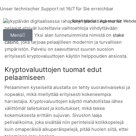
Unser technischer Support ist 16/7 für Sie erreichbar
Nykypäivän digitaalisessa rahapeliympäristössä monet
pelaajat etsivät luotettavia vaihtoehtoja viihdyttävään
Menü
pelaamiseen. Yksi alan tunnetuimmista nimistä on
stake
casino
, joka tarjoaa pelaajilleen modernin ja turvallisen
ympäristön. Palvelu on saavuttanut suuren suosion
erityisesti kryptovaluuttojen käytön helppouden ansiosta.
Kryptovaluuttojen tuomat edut
pelaamiseen
Pelaaminen kyseisellä alustalla on tehty suoraviivaiseksi ja
nopeaksi, mikä miellyttää erityisesti kokeneempia
harrastajia.
Kryptovaluuttojen käyttö mahdollistaa lähes
välittömät talletukset ja kotiutukset
, mikä tekee
kokemuksesta erittäin sujuvan. Sivuston laaja
pelivalikoima, joka sisältää niin perinteisiä kolikkopelejä
kuin omaperäisiä alkuperäispelejä, pitää huolen siitä, ettei