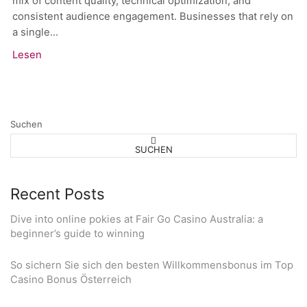
mix of content quality, technical optimization, and
consistent audience engagement. Businesses that rely on
a single...
Lesen
Suchen
SUCHEN
Recent Posts
Dive into online pokies at Fair Go Casino Australia: a
beginner’s guide to winning
So sichern Sie sich den besten Willkommensbonus im Top
Casino Bonus Österreich