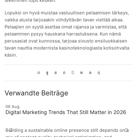
tekeminen lopu kesken.
Lopuksi on hyvä muistaa vastuullisen pelaamisen tärkeys,
vaikka alusta tarjoaakin viihdyttävän tavan viettää aikaa.
Pelaajien on syytä asettaa omat rajansa ja varmistaa, että
pelaaminen pysyy hauskana harrastuksena. Kun nämä
perusasiat ovat kunnossa, tarjoaa sivusto ensiluokkaisen
tavan nauttia modernista kasinoteknologiasta kotisohvalta
käsin.
Verwandte Beiträge
06
Aug.
Digital Marketing Trends That Still Matter in 2026
Building a sustainable online presence still depends on a