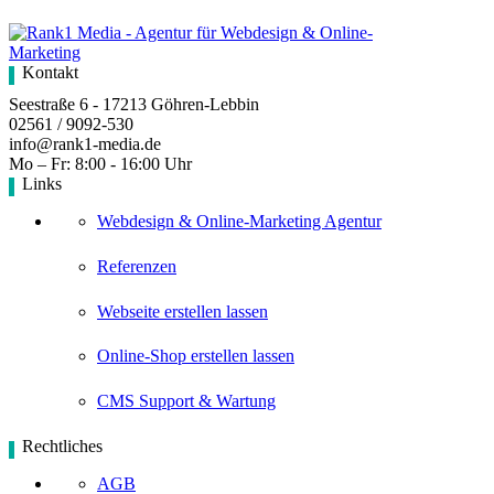
Kontakt
Seestraße 6 - 17213 Göhren-Lebbin
02561 / 9092-530
info@rank1-media.de
Mo – Fr: 8:00 - 16:00 Uhr
Links
Webdesign & Online-Marketing Agentur
Referenzen
Webseite erstellen lassen
Online-Shop erstellen lassen
CMS Support & Wartung
Rechtliches
AGB