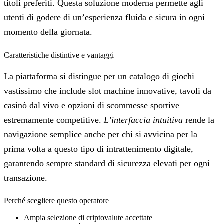
titoli preferiti. Questa soluzione moderna permette agli
utenti di godere di un’esperienza fluida e sicura in ogni
momento della giornata.
Caratteristiche distintive e vantaggi
La piattaforma si distingue per un catalogo di giochi
vastissimo che include slot machine innovative, tavoli da
casinò dal vivo e opzioni di scommesse sportive
estremamente competitive.
L’interfaccia intuitiva
rende la
navigazione semplice anche per chi si avvicina per la
prima volta a questo tipo di intrattenimento digitale,
garantendo sempre standard di sicurezza elevati per ogni
transazione.
Perché scegliere questo operatore
Ampia selezione di criptovalute accettate