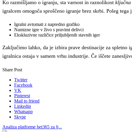
Ko razmišljamo o igranju, sta varnost in raznolikost
ključna
igralcem omogoča sproščeno igranje brez skrbi. Poleg tega j
Igralni avtomati z napredno grafiko
Namizne igre v živo s pravimi delivci
Ekskluzivne različice priljubljenih stavnih iger
Zaključimo lahko, da je izbira prave destinacije za spletn
igralnica ostaja v samem vrhu industrije. Če iščete zaneslji
Share Post
Twitter
Facebook
VK
Pinterest
Mail to friend
Linkedin
Whatsapp
Skype
Analiza platforme bet365 za lj...