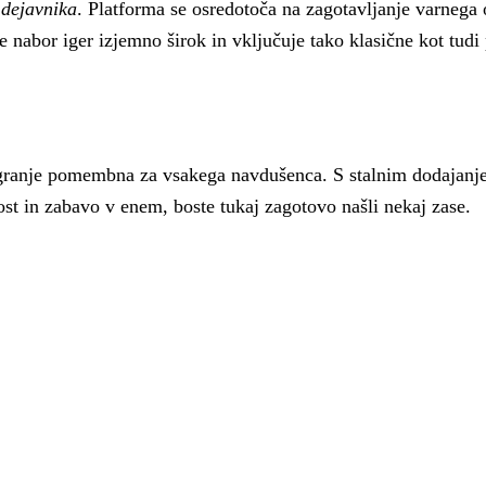
 dejavnika
. Platforma se osredotoča na zagotavljanje varnega 
e nabor iger izjemno širok in vključuje tako klasične kot tud
o igranje pomembna za vsakega navdušenca. S stalnim dodajanj
vost in zabavo v enem, boste tukaj zagotovo našli nekaj zase.