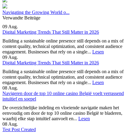
Navigating the Growing World o...
Verwandte Beiträge
09
Aug.
Digital Marketing Trends That Still Matter in 2026
Building a sustainable online presence still depends on a mix of
content quality, technical optimization, and consistent audience
engagement. Businesses that rely on a single...
Lesen
09
Aug.
Digital Marketing Trends That Still Matter in 2026
Building a sustainable online presence still depends on a mix of
content quality, technical optimization, and consistent audience
engagement. Businesses that rely on a single...
Lesen
08
Aug.
Navigeren door de top 10 online casino België voelt verrassend
intuïtief en soepel
De overzichtelijke indeling en vloeiende navigatie maken het
eenvoudig om door de top 10 online casino België te bladeren,
waarbij elke stap intuïtief aanvoelt en...
Lesen
08
Aug.
Test Post Created