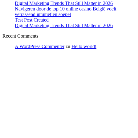
Digital Marketing Trends That Still Matter in 2026
Navigeren door de top 10 online casino België voelt
verrassend intuïtief en soepel
Test Post Created
Digital Marketing Trends That Still Matter in 2026
Recent Comments
A WordPress Commenter
zu
Hello world!