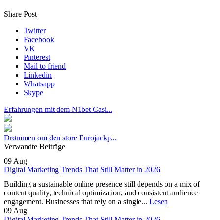
Share Post
Twitter
Facebook
VK
Pinterest
Mail to friend
Linkedin
Whatsapp
Skype
Erfahrungen mit dem N1bet Casi...
Drømmen om den store Eurojackp...
Verwandte Beiträge
09
Aug.
Digital Marketing Trends That Still Matter in 2026
Building a sustainable online presence still depends on a mix of
content quality, technical optimization, and consistent audience
engagement. Businesses that rely on a single...
Lesen
09
Aug.
Digital Marketing Trends That Still Matter in 2026