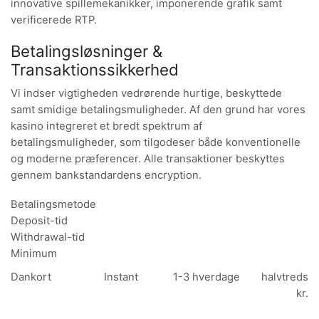
innovative spillemekanikker, imponerende grafik samt
verificerede RTP.
Betalingsløsninger &
Transaktionssikkerhed
Vi indser vigtigheden vedrørende hurtige, beskyttede
samt smidige betalingsmuligheder. Af den grund har vores
kasino integreret et bredt spektrum af
betalingsmuligheder, som tilgodeser både konventionelle
og moderne præferencer. Alle transaktioner beskyttes
gennem bankstandardens encryption.
Betalingsmetode
Deposit-tid
Withdrawal-tid
Minimum
Dankort
Instant
1-3 hverdage
halvtreds
kr.