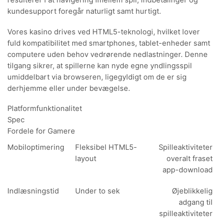
resulterer i at navigering imellem spil, indbetalinger og
kundesupport foregår naturligt samt hurtigt.
Vores kasino drives ved HTML5-teknologi, hvilket lover
fuld kompatibilitet med smartphones, tablet-enheder samt
computere uden behov vedrørende nedlastninger. Denne
tilgang sikrer, at spillerne kan nyde egne yndlingsspil
umiddelbart via browseren, ligegyldigt om de er sig
derhjemme eller under bevægelse.
Platformfunktionalitet
Spec
Fordele for Gamere
Mobiloptimering
Fleksibel HTML5-
Spilleaktiviteter
layout
overalt fraset
app-download
Indlæsningstid
Under to sek
Øjeblikkelig
adgang til
spilleaktiviteter