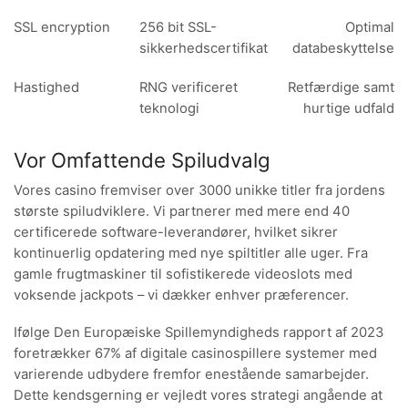
SSL encryption
256 bit SSL-
Optimal
sikkerhedscertifikat
databeskyttelse
Hastighed
RNG verificeret
Retfærdige samt
teknologi
hurtige udfald
Vor Omfattende Spiludvalg
Vores casino fremviser over 3000 unikke titler fra jordens
største spiludviklere. Vi partnerer med mere end 40
certificerede software-leverandører, hvilket sikrer
kontinuerlig opdatering med nye spiltitler alle uger. Fra
gamle frugtmaskiner til sofistikerede videoslots med
voksende jackpots – vi dækker enhver præferencer.
Ifølge Den Europæiske Spillemyndigheds rapport af 2023
foretrækker 67% af digitale casinospillere systemer med
varierende udbydere fremfor enestående samarbejder.
Dette kendsgerning er vejledt vores strategi angående at