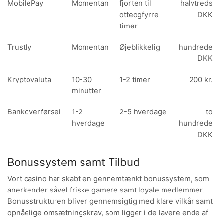
MobilePay
Momentan
fjorten til
halvtreds
otteogfyrre
DKK
timer
Trustly
Momentan
Øjeblikkelig
hundrede
DKK
Kryptovaluta
10-30
1-2 timer
200 kr.
minutter
Bankoverførsel
1-2
2-5 hverdage
to
hverdage
hundrede
DKK
Bonussystem samt Tilbud
Vort casino har skabt en gennemtænkt bonussystem, som
anerkender såvel friske gamere samt loyale medlemmer.
Bonusstrukturen bliver gennemsigtig med klare vilkår samt
opnåelige omsætningskrav, som ligger i de lavere ende af