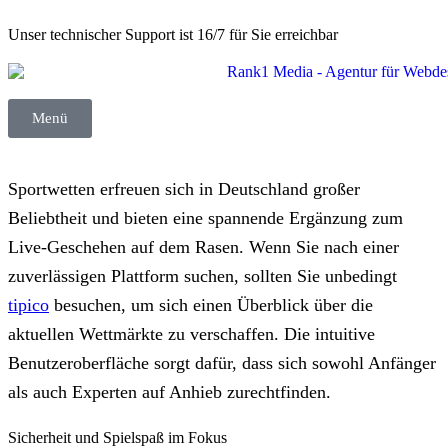
Unser technischer Support ist 16/7 für Sie erreichbar
Menü
Sportwetten erfreuen sich in Deutschland großer
Beliebtheit und bieten eine spannende Ergänzung zum
Live-Geschehen auf dem Rasen. Wenn Sie nach einer
zuverlässigen Plattform suchen, sollten Sie unbedingt
tipico
besuchen, um sich einen Überblick über die
aktuellen Wettmärkte zu verschaffen. Die intuitive
Benutzeroberfläche sorgt dafür, dass sich sowohl Anfänger
als auch Experten auf Anhieb zurechtfinden.
Sicherheit und Spielspaß im Fokus