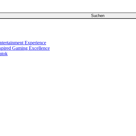
Suchen
ntertainment Experience
nspired Gaming Excellence
atok