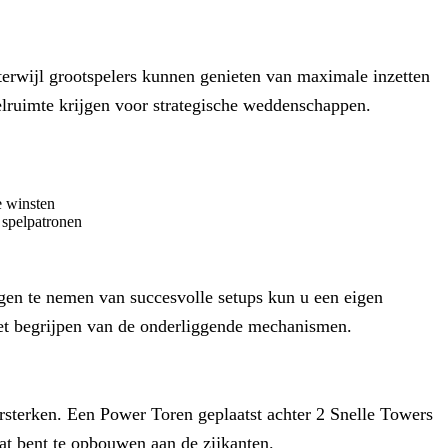
 terwijl grootspelers kunnen genieten van maximale inzetten
elruimte krijgen voor strategische weddenschappen.
e winsten
 spelpatronen
gen te nemen van succesvolle setups kun u een eigen
 het begrijpen van de onderliggende mechanismen.
versterken. Een Power Toren geplaatst achter 2 Snelle Towers
aat bent te opbouwen aan de zijkanten.