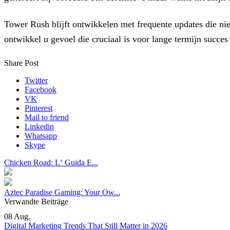
Tower Rush blijft ontwikkelen met frequente updates die nieu
ontwikkel u gevoel die cruciaal is voor lange termijn succ
Share Post
Twitter
Facebook
VK
Pinterest
Mail to friend
Linkedin
Whatsapp
Skype
Chicken Road: L‘ Guida E...
Aztec Paradise Gaming: Your Ow...
Verwandte Beiträge
08
Aug.
Digital Marketing Trends That Still Matter in 2026