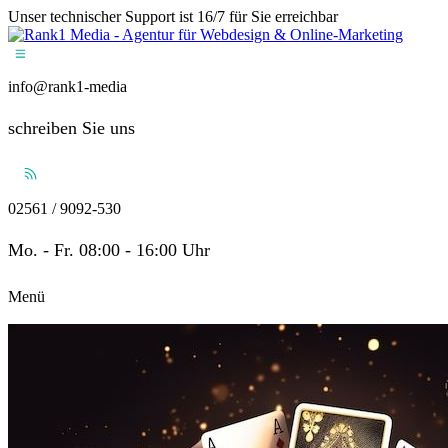
Unser technischer Support ist 16/7 für Sie erreichbar
info@rank1-media
schreiben Sie uns
02561 / 9092-530
Mo. - Fr. 08:00 - 16:00 Uhr
Menü