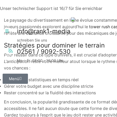
Unser technischer Support ist 16/7 für Sie erreichbar
Le paysage du divertissement en ligne évolue constamme
joueurs passionnés explorent aujourd’hui le
tower rush ca
info@rank1-media
reflète une demande croissante pour des mécaniques de 
schreiben Sie uns
Stratégies pour dominer le terrain
02561 / 9092-530
Pour réussir dans ce type d’univers, il est crucial d’ado
Mo. - Fr. 08:00 - 16:00 Uhr
L’anticipation
reste votre meilleur atout lorsque le rythme
vos chances :
Menü
Analyser les statistiques en temps réel
Gérer votre budget avec une discipline stricte
Rester concentré sur la fluidité des interactions
En conclusion, la popularité grandissante de ce format dé
accessibles. Il ne fait aucun doute que cette forme de div
Gardez toujours à l’esprit que le jeu doit rester une activ