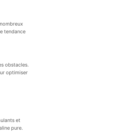
Suchen
e nombreux
te tendance
SUCHEN
Recent Posts
es obstacles.
ur optimiser
Digital Marketing Trends That Still
Matter in 2026
Digital Marketing Trends That Still
Matter in 2026
Navigeren door de top 10 online casino
ulants et
België voelt verrassend intuïtief en
aline pure.
soepel