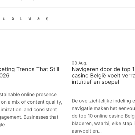
08
Aug.
keting Trends That Still
Navigeren door de top 1
2026
casino België voelt ver
intuïtief en soepel
ustainable online presence
De overzichtelijke indeling 
 on a mix of content quality,
navigatie maken het eenvo
timization, and consistent
de top 10 online casino Belg
gagement. Businesses that
bladeren, waarbij elke stap i
le...
aanvoelt en...