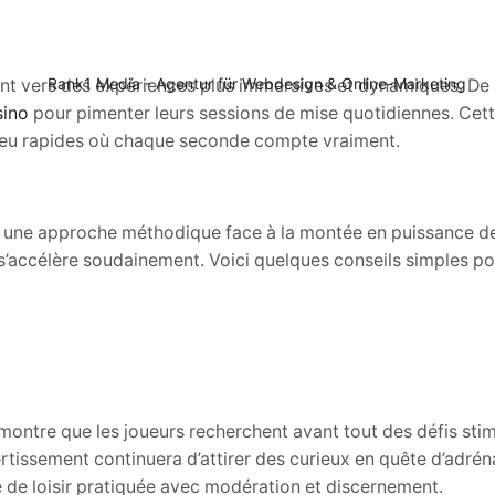
nt vers des expériences plus immersives et dynamiques. D
sino
pour pimenter leurs sessions de mise quotidiennes. Cet
jeu rapides où chaque seconde compte vraiment.
pter une approche méthodique face à la montée en puissance d
 s’accélère soudainement. Voici quelques conseils simples po
montre que les joueurs recherchent avant tout des défis stim
ertissement continuera d’attirer des curieux en quête d’adrén
ité de loisir pratiquée avec modération et discernement.