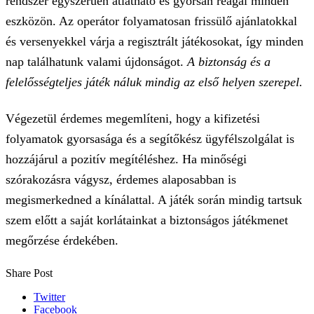
rendszer egyszerűen átlátható és gyorsan reagál minden
eszközön. Az operátor folyamatosan frissülő ajánlatokkal
és versenyekkel várja a regisztrált játékosokat, így minden
nap találhatunk valami újdonságot.
A biztonság és a
felelősségteljes játék náluk mindig az első helyen szerepel.
Végezetül érdemes megemlíteni, hogy a kifizetési
folyamatok gyorsasága és a segítőkész ügyfélszolgálat is
hozzájárul a pozitív megítéléshez. Ha minőségi
szórakozásra vágysz, érdemes alaposabban is
megismerkedned a kínálattal. A játék során mindig tartsuk
szem előtt a saját korlátainkat a biztonságos játékmenet
megőrzése érdekében.
Share Post
Twitter
Facebook