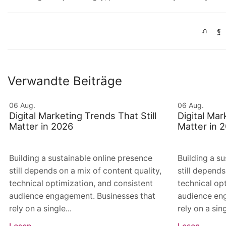
Verwandte Beiträge
06
Aug.
06
Aug.
Digital Marketing Trends That Still
Digital Mar
Matter in 2026
Matter in 
Building a sustainable online presence
Building a s
still depends on a mix of content quality,
still depends
technical optimization, and consistent
technical op
audience engagement. Businesses that
audience en
rely on a single...
rely on a sing