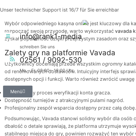
Unser technischer Support ist 16/7 für Sie erreichbar
Wybór odpowiedniego kasyna online jest kluczowy dla k
rozpocząć swoją przygodę, warto wykorzystać
vavada k
info@rank1-media
zyskał popularność dzięki przejrzystym zasadom oraz sz
schreiben Sie uns
Zalety gry na platformie Vavada
02561 / 9092-530
Użytkownicy doceniają przede wszystkim
ogromny kata
Mo. - Fr. 08:00 - 16:00 Uhr
od renomowanych dostawców. Intuicyjny interfejs sprawi
dostępnych opcji i funkcji. Warto również zwrócić uwagę
Menü
Błyskawiczny proces weryfikacji konta gracza.
Dostępność turniejów z atrakcyjnymi pulami nagród.
Profesjonalny zespół wsparcia dostępny przez całą dobę.
Podsumowując, Vavada stanowi solidny wybór dla osób ce
dbałość o detale sprawiają, że platforma utrzymuje wyso
stabilnego miejsca do gry, powinien rozważyć ten wybór