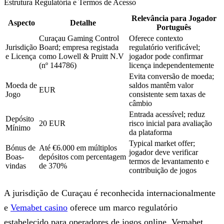
Estrutura Regulatória e Termos de Acesso
Relevância para Jogador
Aspecto
Detalhe
Português
Curaçau Gaming Control
Oferece contexto
Jurisdição
Board; empresa registada
regulatório verificável;
e Licença
como Lowell & Pruitt N.V
jogador pode confirmar
(nº 144786)
licença independentemente
Evita conversão de moeda;
Moeda de
saldos mantêm valor
EUR
Jogo
consistente sem taxas de
câmbio
Entrada acessível; reduz
Depósito
20 EUR
risco inicial para avaliação
Mínimo
da plataforma
Typical market offer;
Bónus de
Até €6.000 em múltiplos
jogador deve verificar
Boas-
depósitos com percentagem
termos de levantamento e
vindas
de 370%
contribuição de jogos
A jurisdição de Curaçau é reconhecida internacionalmente
e
Vemabet casino
oferece um marco regulatório
estabelecido para operadores de jogos online. Vemabet