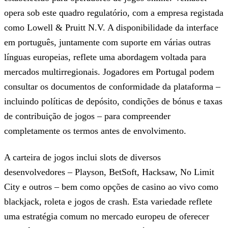
opera sob este quadro regulatório, com a empresa registada
como Lowell & Pruitt N.V. A disponibilidade da interface
em português, juntamente com suporte em várias outras
línguas europeias, reflete uma abordagem voltada para
mercados multirregionais. Jogadores em Portugal podem
consultar os documentos de conformidade da plataforma –
incluindo políticas de depósito, condições de bónus e taxas
de contribuição de jogos – para compreender
completamente os termos antes de envolvimento.
A carteira de jogos inclui slots de diversos
desenvolvedores – Playson, BetSoft, Hacksaw, No Limit
City e outros – bem como opções de casino ao vivo como
blackjack, roleta e jogos de crash. Esta variedade reflete
uma estratégia comum no mercado europeu de oferecer