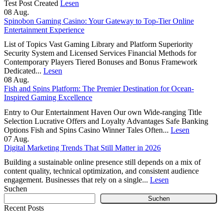
Test Post Created
Lesen
08
Aug.
Spinobon Gaming Casino: Your Gateway to Top-Tier Online
Entertainment Experience
List of Topics Vast Gaming Library and Platform Superiority
Security System and Licensed Services Financial Methods for
Contemporary Players Tiered Bonuses and Bonus Framework
Dedicated...
Lesen
08
Aug.
Fish and Spins Platform: The Premier Destination for Ocean-
Inspired Gaming Excellence
Entry to Our Entertainment Haven Our own Wide-ranging Title
Selection Lucrative Offers and Loyalty Advantages Safe Banking
Options Fish and Spins Casino Winner Tales Often...
Lesen
07
Aug.
Digital Marketing Trends That Still Matter in 2026
Building a sustainable online presence still depends on a mix of
content quality, technical optimization, and consistent audience
engagement. Businesses that rely on a single...
Lesen
Suchen
Suchen
Recent Posts