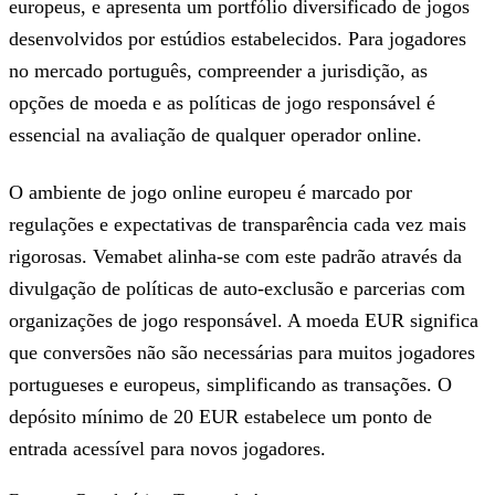
europeus, e apresenta um portfólio diversificado de jogos
desenvolvidos por estúdios estabelecidos. Para jogadores
no mercado português, compreender a jurisdição, as
opções de moeda e as políticas de jogo responsável é
essencial na avaliação de qualquer operador online.
O ambiente de jogo online europeu é marcado por
regulações e expectativas de transparência cada vez mais
rigorosas. Vemabet alinha-se com este padrão através da
divulgação de políticas de auto-exclusão e parcerias com
organizações de jogo responsável. A moeda EUR significa
que conversões não são necessárias para muitos jogadores
portugueses e europeus, simplificando as transações. O
depósito mínimo de 20 EUR estabelece um ponto de
entrada acessível para novos jogadores.