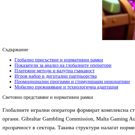
Съдържание
Глобално присъствие и нормативни рамки
Показатели за анализ на глобалните оператори
Платежни методи и валутна гъвкавост
Игров набор и дигитални партньорства
Промоционални програми и стимулиращи инициативи
Мобилно преживяване и технологична адаптация
Световно представяне и нормативни рамки
Глобалните игрални оператори формират комплексна ст
органи. Gibraltar Gambling Commission, Malta Gaming A
прозрачност в сектора. Такива структури налагат норм