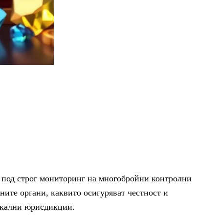
 под строг мониторинг на многобройни контролни
ните органи, каквито осигуряват честност и
локални юрисдикции.