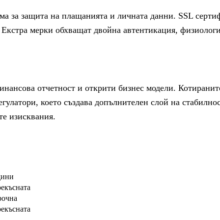
а за защита на плащанията и личната данни. SSL сертиф
. Екстра мерки обхващат двойна автентикация, физиолог
инансова отчетност и открити бизнес модели. Котиранит
улатори, което създава допълнителен слой на стабилнос
те изисквания.
дини
екъсната
рочна
екъсната