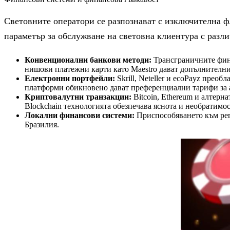
Световните оператори се разпознават с изключителна 
параметър за обслужване на световна клиентура с разл
Конвенционални банкови методи:
Трансграничните финан
нишови платежни карти като Maestro дават допълнителни
Електронни портфейли:
Skrill, Neteller и ecoPayz пре
платформи обикновено дават преференциални тарифи за 
Криптовалутни транзакции:
Bitcoin, Ethereum и алтерн
Blockchain технологията обезпечава яснота и необратимос
Локални финансови системи:
Приспособяването към рег
Бразилия.