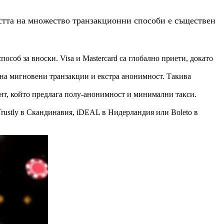
стта на множество транзакционни способи е съществен
соб за вноски. Visa и Mastercard са глобално приети, докато
е на мигновени транзакции и екстра анонимност. Такива
ент, който предлага полу-анонимност и минимални такси.
ustly в Скандинавия, iDEAL в Нидерландия или Boleto в