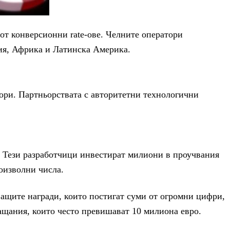
от конверсионни rate-ове. Челните оператори
ия, Африка и Латинска Америка.
тори. Партньорствата с авторитетни технологични
а. Тези разработчици инвестират милиони в проучвания
оизволни числа.
ащите награди, които постигат суми от огромни цифри,
ащания, които често превишават 10 милиона евро.