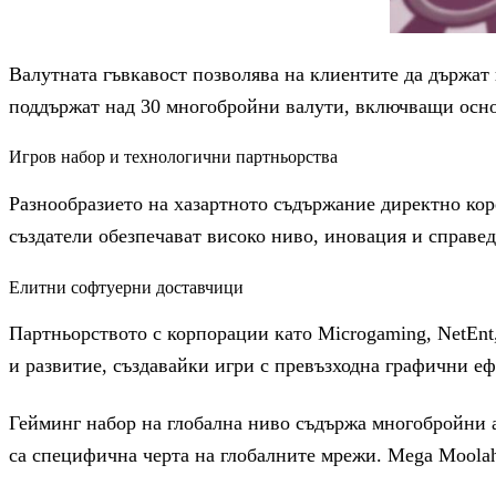
Валутната гъвкавост позволява на клиентите да държат 
поддържат над 30 многобройни валути, включващи осно
Игров набор и технологични партньорства
Разнообразието на хазартното съдържание директно кор
създатели обезпечават високо ниво, иновация и справе
Елитни софтуерни доставчици
Партньорството с корпорации като Microgaming, NetEnt
и развитие, създавайки игри с превъзходна графични е
Гейминг набор на глобална ниво съдържа многобройни а
са специфична черта на глобалните мрежи. Mega Moolah