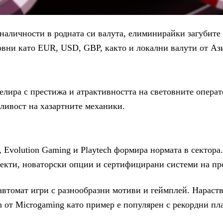
наличности в родната си валута, елиминирайки загубите 
вни като EUR, USD, GBP, както и локални валути от Аз
елира с престижа и атрактивността на световните опера
дливост на хазартните механики.
, Evolution Gaming и Playtech формира нормата в сектор
фекти, новаторски опции и сертифицирани системи на пр
втомат игри с разнообразни мотиви и геймплей. Нараств
 от Microgaming като пример е популярен с рекордни пл