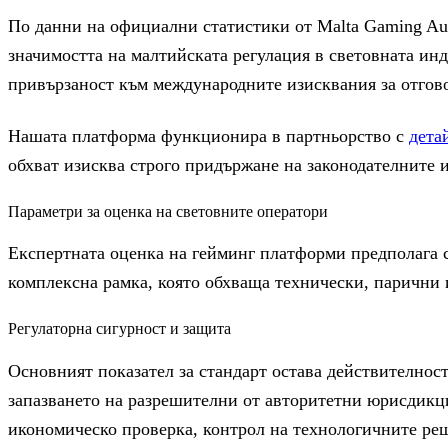
По данни на официални статистики от Malta Gaming Aut
значимостта на малтийската регулация в световната ин
привързаност към международните изисквания за отгово
Нашата платформа функционира в партньорство с
дета
обхват изисква строго придържане на законодателните 
Параметри за оценка на световните оператори
Експертната оценка на гейминг платформи предполага 
комплексна рамка, която обхваща технически, парични 
Регулаторна сигурност и защита
Основният показател за стандарт остава действителнос
запазването на разрешителни от авторитетни юрисдикц
икономическо проверка, контрол на технологичните реш