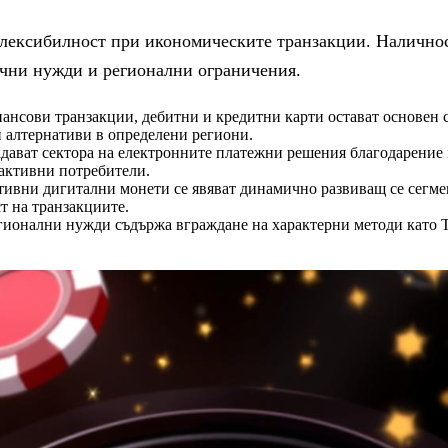
флексибилност при икономическите транзакции. Налично
ични нужди и регионални ограничения.
сови транзакции, дебитни и кредитни карти остават основен спо
 алтернативи в определени региони.
обладават сектора на електронните платежни решения благодарени
активни потребители.
ативни дигитални монети се явяват динамично развиващ се сегм
т на транзакциите.
ионални нужди съдържа вграждане на характерни методи като Tr