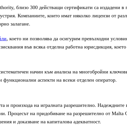
hority, близо 300 действащи сертификати са издадени в 
дустрия. Компаниите, които имат няколко лицензи от раз
рно залагане.
йли
, което ни позволява да осигурим превъзходни услов
изисквания във всяка отделна работна юрисдикция, което
систематичен начин към анализа на многобройни ключови
и функционални аспекти на всеки отделен оператор.
тта и произхода на игралната разрешително. Надеждните
ии. Процесът на придобиване на разрешително от Malta 
ения и доказване на капиталова адекватност.