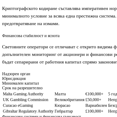
Криптографското кодиране съставлява императивен норм
минималното условие за всяка една престижна система
предотвратяване на измами.
Финансова стабилност и яснота
Световните оператори се отличават с открито видима ф
допълнителен мониторинг от акционери и финансови рег
бъдат сепарирани от работния капитал спрямо законови
Надзорен орган
Юрисдикция
Минимален капитал
Срок на разрешително
Malta Gaming Authority
Малта
€100,000+
5 го
UK Gambling Commission
Великобритания
£50,000+
Непр
Curacao eGaming
Кюрасао
Вариабилен
Безс
Gibraltar Regulatory Authority
Гибралтар
£100,000+
Непр
Финансови системи и финансова гъвкавост