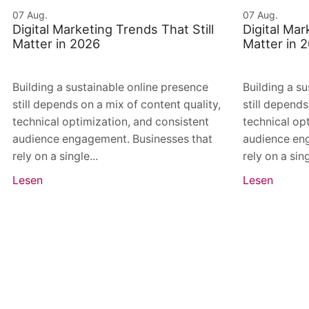
07
Aug.
07
Aug.
Digital Marketing Trends That Still
Digital Mar
Matter in 2026
Matter in 
Building a sustainable online presence
Building a s
still depends on a mix of content quality,
still depends
technical optimization, and consistent
technical op
audience engagement. Businesses that
audience en
rely on a single...
rely on a sing
Lesen
Lesen