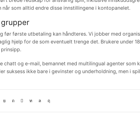
rt brede redskap for ansvarlig spill, inklusive innskuddsgre
når som alltid endre disse innstillingene i kontopanelet.
 grupper
g før første utbetaling kan håndteres. Vi jobber med organi
 faglig hjelp for de som eventuelt trenge det. Brukere under 1
 prinsipp.
live chatt og e-mail, bemannet med multilingual agenter som 
åler suksess ikke bare i gevinster og underholdning, men i spi