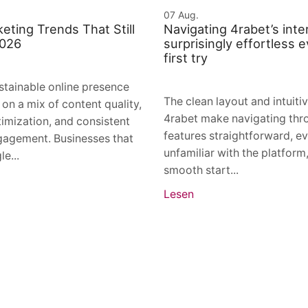
07
Aug.
keting Trends That Still
Navigating 4rabet’s inte
2026
surprisingly effortless 
first try
ustainable online presence
The clean layout and intuiti
 on a mix of content quality,
4rabet make navigating thro
timization, and consistent
features straightforward, ev
gagement. Businesses that
unfamiliar with the platform,
le...
smooth start...
Lesen