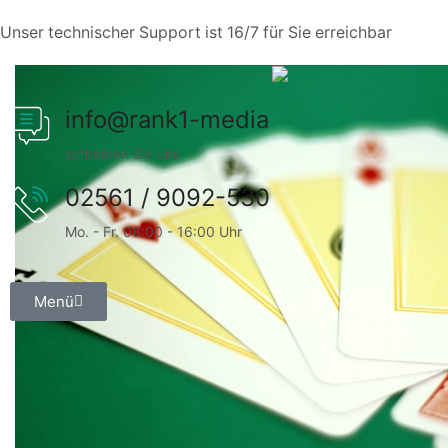
Unser technischer Support ist 16/7 für Sie erreichbar
info@rank1-media
schreiben Sie uns
02561 / 9092-530
Mo. - Fr. 08:00 - 16:00 Uhr
Menü