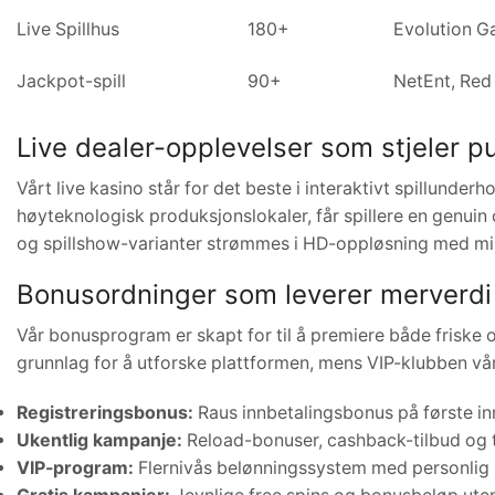
Live Spillhus
180+
Evolution G
Jackpot-spill
90+
NetEnt, Red
Live dealer-opplevelser som stjeler p
Vårt live kasino står for det beste i interaktivt spillunde
høyteknologisk produksjonslokaler, får spillere en genuin 
og spillshow-varianter strømmes i HD-oppløsning med min
Bonusordninger som leverer merverdi
Vår bonusprogram er skapt for til å premiere både friske og 
grunnlag for å utforske plattformen, mens VIP-klubben vår
Registreringsbonus:
Raus innbetalingsbonus på første in
Ukentlig kampanje:
Reload-bonuser, cashback-tilbud og t
VIP-program:
Flernivås belønningssystem med personlig k