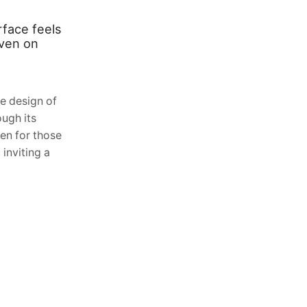
07
Aug.
rface feels
Test Post Created
even on
Test Post Created
Lesen
ve design of
ugh its
en for those
 inviting a