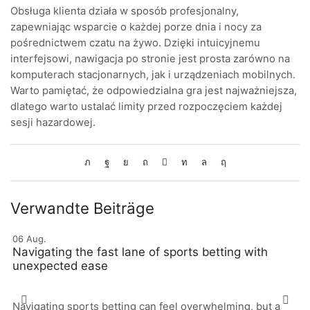
Obsługa klienta działa w sposób profesjonalny,
zapewniając wsparcie o każdej porze dnia i nocy za
pośrednictwem czatu na żywo. Dzięki intuicyjnemu
interfejsowi, nawigacja po stronie jest prosta zarówno na
komputerach stacjonarnych, jak i urządzeniach mobilnych.
Warto pamiętać, że odpowiedzialna gra jest najważniejsza,
dlatego warto ustalać limity przed rozpoczęciem każdej
sesji hazardowej.
Verwandte Beiträge
06
Aug.
Navigating the fast lane of sports betting with
unexpected ease
Navigating sports betting can feel overwhelming, but a