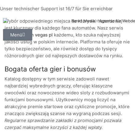
Unser technischer Support ist 16/7 für Sie erreichbar
Wybór odpowiedniego miejsca do rozrywki hazardowej
jest kluczowy dla każdego fana automatów. Nasz serwis
Menü
poleca
vulkan vegas pl
każdemu, kto szuka najwyższej
jakości usług w polskim internecie. Platforma ta oferuje nie
tylko bezpieczeństwo, ale również dostęp do tysięcy
różnorodnych gier od najlepszych dostawców na rynku.
Bogata oferta gier i bonusów
Katalog dostępny w tym serwisie zadowoli nawet
najbardziej wybrednych graczy, oferując klasyczne
owocówki oraz nowoczesne wideo sloty z rozbudowanymi
funkcjami bonusowymi. Użytkownicy mogą liczyć na
atrakcyjne premie startowe oraz cykliczne promocje, które
znacząco zwiększają szanse na wygraną podczas sesji.
Regularne sprawdzanie zakładki z promocjami pozwala
czerpać maksymalne korzyści z każdej wpłaty.