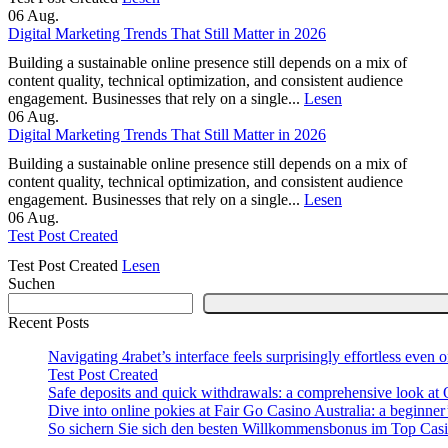
06
Aug.
Digital Marketing Trends That Still Matter in 2026
Building a sustainable online presence still depends on a mix of
content quality, technical optimization, and consistent audience
engagement. Businesses that rely on a single...
Lesen
06
Aug.
Digital Marketing Trends That Still Matter in 2026
Building a sustainable online presence still depends on a mix of
content quality, technical optimization, and consistent audience
engagement. Businesses that rely on a single...
Lesen
06
Aug.
Test Post Created
Test Post Created
Lesen
Suchen
Recent Posts
Navigating 4rabet’s interface feels surprisingly effortless even on
Test Post Created
Safe deposits and quick withdrawals: a comprehensive look a
Dive into online pokies at Fair Go Casino Australia: a beginner
So sichern Sie sich den besten Willkommensbonus im Top Cas