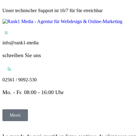
Unser technischer Support ist 16/7 für Sie erreichbar
info@rank1-media
schreiben Sie uns
02561 / 9092-530
Mo. - Fr. 08:00 - 16:00 Uhr
Menü