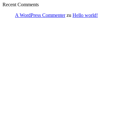
Recent Comments
A WordPress Commenter
zu
Hello world!