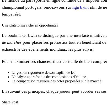
Le monde du pari sportif en ligne continue de s’imposer com
championnat portugais, rendez-vous sur
liga bwin
afin de ne
temps réel.
Une plateforme riche en opportunités
Le bookmaker bwin se distingue par une interface intuitive q
de marchés
pour placer ses pronostics tout en bénéficiant de 
exhaustive des événements mondiaux les plus suivis.
Pour maximiser ses chances, il est conseillé de bien comprend
La gestion rigoureuse de son capital de jeu.
L’analyse approfondie des compositions d’équipe.
La comparaison régulière des cotes proposées sur le marché.
En suivant ces principes, chaque joueur peut aborder ses sess
Share Post