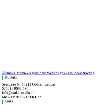
Kontakt
Seestraße 6 - 17213 Göhren-Lebbin
02561 / 9092-530
info@rank1-media.de
Mo – Fr: 8:00 - 16:00 Uhr
Links