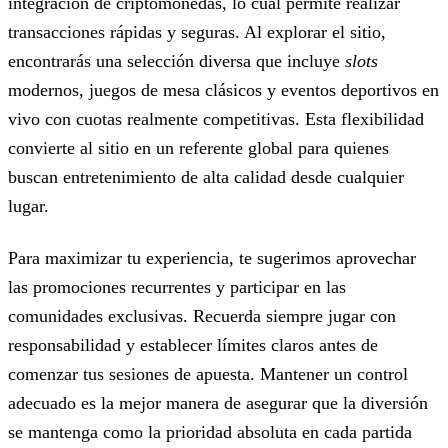
integración de criptomonedas, lo cual permite realizar
transacciones rápidas y seguras. Al explorar el sitio,
encontrarás una selección diversa que incluye
slots
modernos, juegos de mesa clásicos y eventos deportivos en
vivo con cuotas realmente competitivas. Esta flexibilidad
convierte al sitio en un referente global para quienes
buscan entretenimiento de alta calidad desde cualquier
lugar.
Para maximizar tu experiencia, te sugerimos aprovechar
las promociones recurrentes y participar en las
comunidades exclusivas. Recuerda siempre jugar con
responsabilidad y establecer límites claros antes de
comenzar tus sesiones de apuesta. Mantener un control
adecuado es la mejor manera de asegurar que la diversión
se mantenga como la prioridad absoluta en cada partida