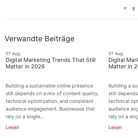
Verwandte Beiträge
07
Aug.
07
Aug.
Digital Marketing Trends That Still
Digital Mar
Matter in 2026
Matter in 
Building a sustainable online presence
Building a s
still depends on a mix of content quality,
still depends
technical optimization, and consistent
technical op
audience engagement. Businesses that
audience en
rely on a single...
rely on a sing
Lesen
Lesen