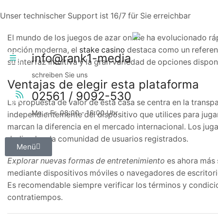
Unser technischer Support ist 16/7 für Sie erreichbar
El mundo de los juegos de azar online ha evolucionado rá
opción moderna, el
stake casino
destaca como un referent
info@rank1-media
su interfaz intuitiva y la gran variedad de opciones dispon
schreiben Sie uns
Ventajas de elegir esta plataforma
02561 / 9092-530
La propuesta de valor de esta casa se centra en la transpa
Mo. - Fr. 08:00 - 16:00 Uhr
independientemente del dispositivo que utilices para juga
marcan la diferencia en el mercado internacional. Los jug
dedicada a la comunidad de usuarios registrados.
Menü
Explorar nuevas formas de entretenimiento
es ahora más s
mediante dispositivos móviles o navegadores de escritorio,
Es recomendable siempre verificar los términos y condic
contratiempos.